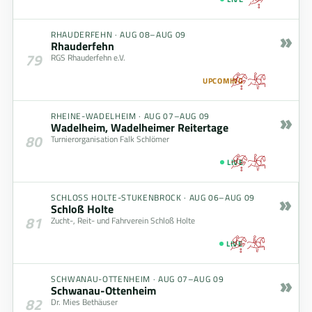
»
RHAUDERFEHN
·
AUG 08–AUG 09
Rhauderfehn
79
RGS Rhauderfehn e.V.
UPCOMING
»
RHEINE-WADELHEIM
·
AUG 07–AUG 09
Wadelheim, Wadelheimer Reitertage
80
Turnierorganisation Falk Schlömer
LIVE
»
SCHLOSS HOLTE-STUKENBROCK
·
AUG 06–AUG 09
Schloß Holte
81
Zucht-, Reit- und Fahrverein Schloß Holte
LIVE
»
SCHWANAU-OTTENHEIM
·
AUG 07–AUG 09
Schwanau-Ottenheim
82
Dr. Mies Bethäuser