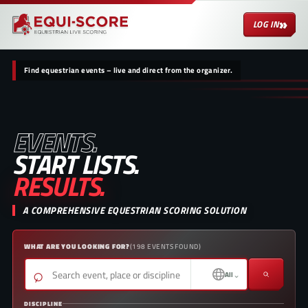
»
LOG IN
Find equestrian events – live and direct from the organizer.
EVENTS.
START LISTS.
RESULTS.
A COMPREHENSIVE EQUESTRIAN SCORING SOLUTION
WHAT ARE YOU LOOKING FOR?
(
198
EVENTS FOUND
)
⌕
⌄
All
DISCIPLINE