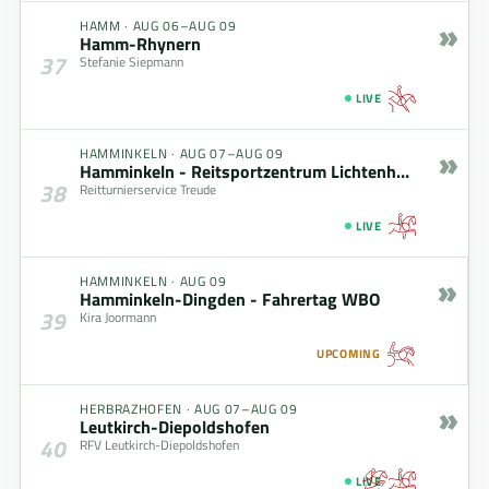
»
HAMM
·
AUG 06–AUG 09
Hamm-Rhynern
37
Stefanie Siepmann
LIVE
»
HAMMINKELN
·
AUG 07–AUG 09
Hamminkeln - Reitsportzentrum Lichtenholz
38
Reitturnierservice Treude
LIVE
»
HAMMINKELN
·
AUG 09
Hamminkeln-Dingden - Fahrertag WBO
39
Kira Joormann
UPCOMING
»
HERBRAZHOFEN
·
AUG 07–AUG 09
Leutkirch-Diepoldshofen
40
RFV Leutkirch-Diepoldshofen
LIVE