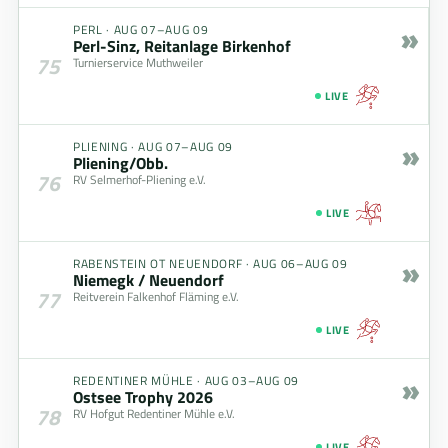
»
PERL
·
AUG 07–AUG 09
Perl-Sinz, Reitanlage Birkenhof
75
Turnierservice Muthweiler
LIVE
»
PLIENING
·
AUG 07–AUG 09
Pliening/Obb.
76
RV Selmerhof-Pliening e.V.
LIVE
»
RABENSTEIN OT NEUENDORF
·
AUG 06–AUG 09
Niemegk / Neuendorf
77
Reitverein Falkenhof Fläming e.V.
LIVE
»
REDENTINER MÜHLE
·
AUG 03–AUG 09
Ostsee Trophy 2026
78
RV Hofgut Redentiner Mühle e.V.
LIVE