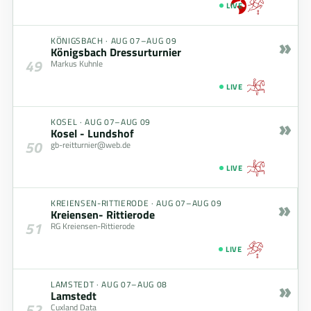
LIVE
»
KÖNIGSBACH
·
AUG 07–AUG 09
Königsbach Dressurturnier
49
Markus Kuhnle
LIVE
»
KOSEL
·
AUG 07–AUG 09
Kosel - Lundshof
50
gb-reitturnier@web.de
LIVE
»
KREIENSEN-RITTIERODE
·
AUG 07–AUG 09
Kreiensen- Rittierode
51
RG Kreiensen-Rittierode
LIVE
»
LAMSTEDT
·
AUG 07–AUG 08
Lamstedt
52
Cuxland Data