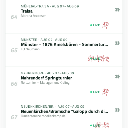
»
MÜHLTAL-TRAISA
·
AUG 07–AUG 09
Traisa
64
Martina Andresen
LIVE
»
MÜNSTER
·
AUG 07–AUG 09
Münster - 1876 Amelsbüren - Sommerturnier 2026
65
TO Neumann
LIVE
»
NAHRENDORF
·
AUG 07–AUG 09
Nahrendorf Springturnier
66
Reitturnier – Management Kieling
LIVE
»
NEUENKIRCHEN/BR.
·
AUG 07–AUG 09
Neuenkirchen/Bramsche "Galopp durch die Baustelle"
67
Turnierservice moellenkamp.de
LIVE