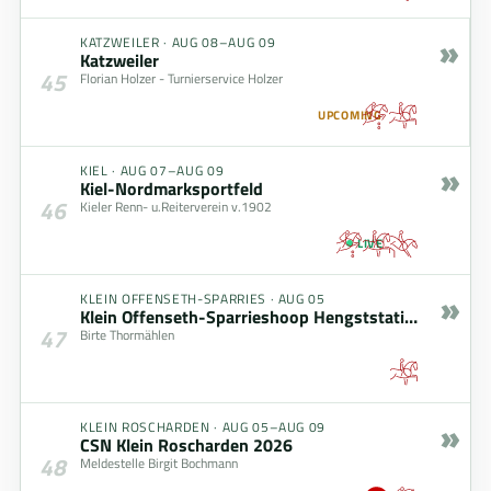
»
KATZWEILER
·
AUG 08–AUG 09
Katzweiler
45
Florian Holzer - Turnierservice Holzer
UPCOMING
»
KIEL
·
AUG 07–AUG 09
Kiel-Nordmarksportfeld
46
Kieler Renn- u.Reiterverein v.1902
LIVE
»
KLEIN OFFENSETH-SPARRIES
·
AUG 05
Klein Offenseth-Sparrieshoop Hengststation Maas J. Hell
47
Birte Thormählen
»
KLEIN ROSCHARDEN
·
AUG 05–AUG 09
CSN Klein Roscharden 2026
48
Meldestelle Birgit Bochmann