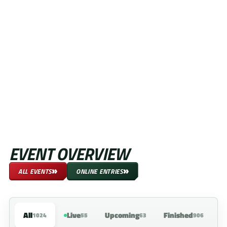
EVENT OVERVIEW
»
»
ALL EVENTS
ONLINE ENTRIES
All
Live
Upcoming
Finished
1024
55
63
906