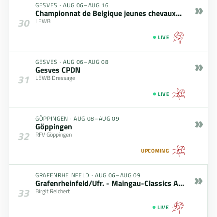
»
GESVES
·
AUG 06–AUG 16
Championnat de Belgique jeunes chevaux- Belgisch kampioenschap jonge paarden
30
LEWB
LIVE
»
GESVES
·
AUG 06–AUG 08
Gesves CPDN
31
LEWB Dressage
LIVE
»
GÖPPINGEN
·
AUG 08–AUG 09
Göppingen
32
RFV Göppingen
UPCOMING
»
GRAFENRHEINFELD
·
AUG 06–AUG 09
Grafenrheinfeld/Ufr. - Maingau-Classics August 2026
33
Birgit Reichert
LIVE