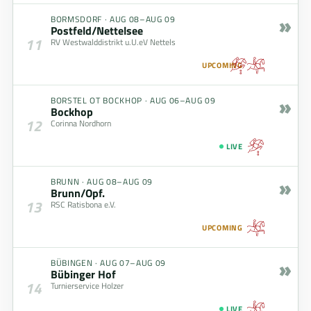
»
BORMSDORF
·
AUG 08–AUG 09
Postfeld/Nettelsee
11
RV Westwalddistrikt u.U.eV Nettels
UPCOMING
»
BORSTEL OT BOCKHOP
·
AUG 06–AUG 09
Bockhop
12
Corinna Nordhorn
LIVE
»
BRUNN
·
AUG 08–AUG 09
Brunn/Opf.
13
RSC Ratisbona e.V.
UPCOMING
»
BÜBINGEN
·
AUG 07–AUG 09
Bübinger Hof
14
Turnierservice Holzer
LIVE