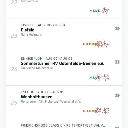
22
Mervestelle
LIVE
»
EISFELD
·
AUG 08–AUG 09
Eisfeld
23
Rene Hofmann
UPCOMING
»
ENNIGERLOH
·
AUG 07–AUG 08
Sommerturnier RV Ostenfelde-Beelen e.V.
24
Die kleine Meldestelle
LIVE
»
ESLOHE
·
AUG 08–AUG 09
Wenholthausen
25
Reiterverein "St. Hubertus" Wennetal e. V.
UPCOMING
»
FRIERICHSKOOG CLASSIC - REITSPORTFESTIVAL AM MEER
·
AUG