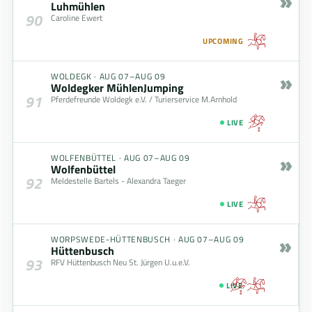
»
Luhmühlen
90
Caroline Ewert
UPCOMING
»
WOLDEGK
·
AUG 07–AUG 09
Woldegker MühlenJumping
91
Pferdefreunde Woldegk e.V. / Turierservice M.Arnhold
LIVE
»
WOLFENBÜTTEL
·
AUG 07–AUG 09
Wolfenbüttel
92
Meldestelle Bartels - Alexandra Taeger
LIVE
»
WORPSWEDE-HÜTTENBUSCH
·
AUG 07–AUG 09
Hüttenbusch
93
RFV Hüttenbusch Neu St. Jürgen U.u.e.V.
LIVE