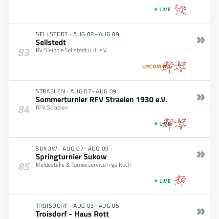
LIVE
»
SELLSTEDT
·
AUG 08–AUG 09
Sellstedt
83
RV Sleipnir-Sellstedt u.U. e.V.
UPCOMING
»
STRAELEN
·
AUG 07–AUG 09
Sommerturnier RFV Straelen 1930 e.V.
84
RFV Straelen
LIVE
»
SUKOW
·
AUG 07–AUG 09
Springturnier Sukow
85
Meldestelle & Turnierservice Inge Koch
LIVE
»
TROISDORF
·
AUG 03–AUG 05
Troisdorf - Haus Rott