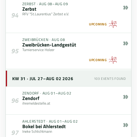
»
ZERBST
·
AUG 08–AUG 09
Zerbst
94
RFV "St.Laurentius" Zerbst e.V.
UPCOMING
»
ZWEIBRÜCKEN
·
AUG 08
Zweibrücken-Landgestüt
95
Turnierservice Holzer
UPCOMING
KW 31 · JUL 27–AUG 02 2026
103
EVENTS FOUND
»
ZENDORF
·
AUG 01–AUG 02
Zendorf
96
ihremeldestelle.at
»
AHLERSTEDT
·
AUG 01–AUG 02
Bokel bei Ahlerstedt
97
Ineke Schlichtmann