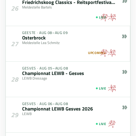
Friedrichskoog Classics - Reitsportfestival am Meer
26
Meldestelle Bartels
LIVE
»
GEESTE
·
AUG 08–AUG 09
Osterbrock
27
Meldestelle Lea Schmitz
UPCOMING
»
GESVES
·
AUG 05–AUG 08
Championnat LEWB - Gesves
28
LEWB Dressage
LIVE
»
GESVES
·
AUG 06–AUG 08
Championnat LEWB Gesves 2026
29
LEWB
LIVE