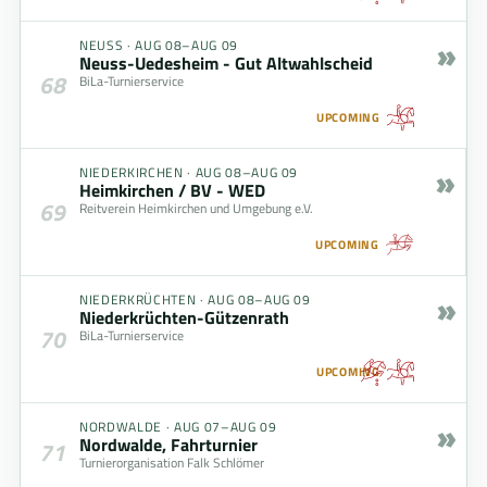
»
NEUSS
·
AUG 08–AUG 09
Neuss-Uedesheim - Gut Altwahlscheid
68
BiLa-Turnierservice
UPCOMING
»
NIEDERKIRCHEN
·
AUG 08–AUG 09
Heimkirchen / BV - WED
69
Reitverein Heimkirchen und Umgebung e.V.
UPCOMING
»
NIEDERKRÜCHTEN
·
AUG 08–AUG 09
Niederkrüchten-Gützenrath
70
BiLa-Turnierservice
UPCOMING
»
NORDWALDE
·
AUG 07–AUG 09
Nordwalde, Fahrturnier
71
Turnierorganisation Falk Schlömer