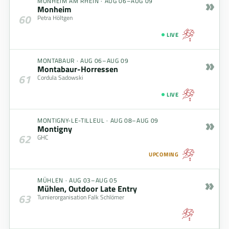
»
MONHEIM AM RHEIN
·
AUG 06–AUG 09
Monheim
60
Petra Höltgen
LIVE
»
MONTABAUR
·
AUG 06–AUG 09
Montabaur-Horressen
61
Cordula Sadowski
LIVE
»
MONTIGNY-LE-TILLEUL
·
AUG 08–AUG 09
Montigny
62
GHC
UPCOMING
»
MÜHLEN
·
AUG 03–AUG 05
Mühlen, Outdoor Late Entry
63
Turnierorganisation Falk Schlömer