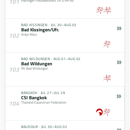
101
Haflinger Freundeskreis SH u.HH ev
»
BAD KISSINGEN
·
JUL 30–AUG 02
Bad Kissingen/Ufr.
102
Antje März
»
BAD WILDUNGEN
·
AUG 01–AUG 02
Bad Wildungen
103
RV Bad Wildungen
»
BANGKOK
·
JUL 27–JUL 29
CSI Bangkok
104
Thailand Equestrian Federation
»
BAUDOUR
·
JUL 30–AUG 02