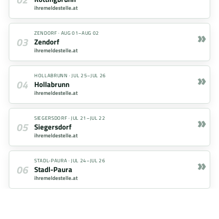
ihremeldestelle.at
»
ZENDORF
·
AUG 01–AUG 02
03
Zendorf
ihremeldestelle.at
»
HOLLABRUNN
·
JUL 25–JUL 26
04
Hollabrunn
ihremeldestelle.at
»
SIEGERSDORF
·
JUL 21–JUL 22
05
Siegersdorf
ihremeldestelle.at
»
STADL-PAURA
·
JUL 24–JUL 26
06
Stadl-Paura
ihremeldestelle.at