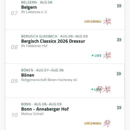
»
BELGERN
·
AUG 08
Belgern
07
RV Liebersee e. V.
UPCOMING
»
BERGISCH GLADBACH
·
AUG 06–AUG 09
Bergisch Classics 2026 Dressur
08
RV Hebborner Hof
LIVE
»
BÖNEN
·
AUG 07–AUG 09
Bönen
09
Reitgemeinschaft Bönen-Hacheney eV.
LIVE
»
BONN
·
AUG 08–AUG 09
Bonn - Annaberger Hof
10
Markus Schnell
UPCOMING