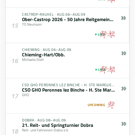
»
CASTROP-RAUXEL
·
AUG 06–AUG 09
Ober-Castrop 2026 - 50 Jahre Reitgemeinschaft
15
TO Neumann
LIVE
»
CHIEMING
·
AUG 06–AUG 09
Chieming-Hart/Obb.
16
Michaela Dietl
LIVE
»
CSO GHO PERONNES LEZ BINCHE - H. STE MARGUERITE
·
AUG 0
CSO GHO Peronnes lez Binche - H. Ste Marguerite
17
GHO
UPCOMING
»
DOBRA
·
AUG 08–AUG 09
21. Reit- und Springturnier Dobra
18
Reit- und Fahrverein Dobra e.V.