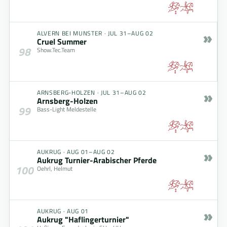
»
ALVERN BEI MUNSTER
·
JUL 31–AUG 02
Cruel Summer
98
Show.Tec.Team
»
ARNSBERG-HOLZEN
·
JUL 31–AUG 02
Arnsberg-Holzen
99
Bass-Light Meldestelle
»
AUKRUG
·
AUG 01–AUG 02
Aukrug Turnier-Arabischer Pferde
100
Oehrl, Helmut
»
AUKRUG
·
AUG 01
Aukrug "Haflingerturnier"