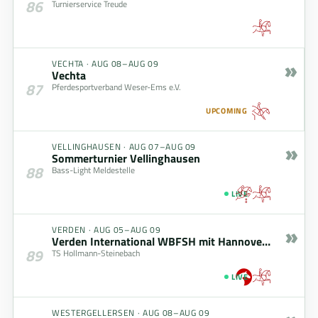
86
Turnierservice Treude
»
VECHTA
·
AUG 08–AUG 09
Vechta
87
Pferdesportverband Weser-Ems e.V.
UPCOMING
»
VELLINGHAUSEN
·
AUG 07–AUG 09
Sommerturnier Vellinghausen
88
Bass-Light Meldestelle
LIVE
»
VERDEN
·
AUG 05–AUG 09
Verden International WBFSH mit Hannoveraner Championat
89
TS Hollmann-Steinebach
LIVE
WESTERGELLERSEN
·
AUG 08–AUG 09