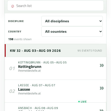
⌕
DISCIPLINE
COUNTRY
198
events shown
KW 32 · AUG 03–AUG 09 2026
95
EVENTS FOUND
»
KOTTINGBRUNN
·
AUG 05–AUG 05
Kottingbrunn
01
ihremeldestelle.at
»
LASSEE
·
AUG 07–AUG 07
Lassee
02
ihremeldestelle.at
LIVE
»
ANSBACH
·
AUG 08–AUG 09