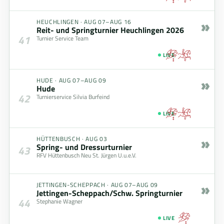
»
HEUCHLINGEN
·
AUG 07–AUG 16
Reit- und Springturnier Heuchlingen 2026
41
Turnier Service Team
LIVE
»
HUDE
·
AUG 07–AUG 09
Hude
42
Turnierservice Silvia Burfeind
LIVE
»
HÜTTENBUSCH
·
AUG 03
Spring- und Dressurturnier
43
RFV Hüttenbusch Neu St. Jürgen U.u.e.V.
»
JETTINGEN-SCHEPPACH
·
AUG 07–AUG 09
Jettingen-Scheppach/Schw. Springturnier
44
Stephanie Wagner
LIVE