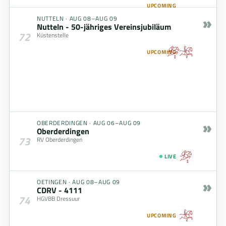
UPCOMING
»
NUTTELN
·
AUG 08–AUG 09
Nutteln - 50-jähriges Vereinsjubiläum
72
Küstenstelle
UPCOMING
»
OBERDERDINGEN
·
AUG 06–AUG 09
Oberderdingen
73
RV Oberderdingen
LIVE
»
OETINGEN
·
AUG 08–AUG 09
CDRV - 4111
74
HGVBB Dressuur
UPCOMING