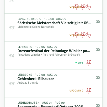
UPCOMING
»
LANGENSTRIEGIS
·
AUG 08–AUG 09
Sächsische Meisterschaft Vielseitigkeit Offene Klasse – gefördert durch den Freistaat Sachsen
53
Meldestelle Sabine Nartschick
UPCOMING
»
LEHRBERG
·
AUG 06–AUG 09
Dressurfestival der Reitanlage Winkler powered by zoells.de GmbH
54
Reitanlage Winkler / Reit- und Fahrverein Brünst e.V.
LIVE
»
LÜBBECKE
·
AUG 08–AUG 09
Gehlenbeck-Eilhausen
55
Andreas Schmidt
UPCOMING
»
LÜDINGHAUSEN
·
AUG 07–AUG 09
Seppenrade - Rosendorf Outdoor 2026