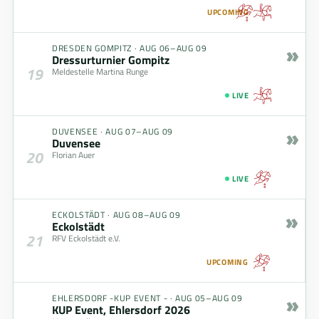
UPCOMING
»
DRESDEN GOMPITZ
·
AUG 06–AUG 09
Dressurturnier Gompitz
19
Meldestelle Martina Runge
LIVE
»
DUVENSEE
·
AUG 07–AUG 09
Duvensee
20
Florian Auer
LIVE
»
ECKOLSTÄDT
·
AUG 08–AUG 09
Eckolstädt
21
RFV Eckolstädt e.V.
UPCOMING
»
EHLERSDORF -KUP EVENT -
·
AUG 05–AUG 09
KUP Event, Ehlersdorf 2026