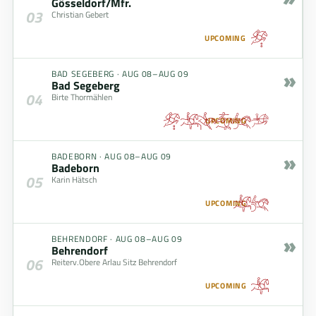
Gösseldorf/Mfr.
03
Christian Gebert
UPCOMING
»
BAD SEGEBERG
·
AUG 08–AUG 09
Bad Segeberg
04
Birte Thormählen
UPCOMING
»
BADEBORN
·
AUG 08–AUG 09
Badeborn
05
Karin Hätsch
UPCOMING
»
BEHRENDORF
·
AUG 08–AUG 09
Behrendorf
06
Reiterv.Obere Arlau Sitz Behrendorf
UPCOMING