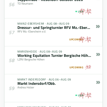
56
TO Neumann
LIVE
»
MAINZ-EBERSHEIM
·
AUG 08–AUG 09
Dressur- und Springturnier RFV Mz.-Ebersheim (08.08. - 09.08.2026)
57
RFV Mz.-Ebersheim e.V.
UPCOMING
»
MARIENHEIDE
·
AUG 08–AUG 09
Working Equitation Turnier Bergische Höhen
58
LZRV Bergische Höhen
UPCOMING
»
MARKT INDERSDORF
·
AUG 06–AUG 09
Markt Indersdorf/Obb.
59
Andrea Holzer
LIVE